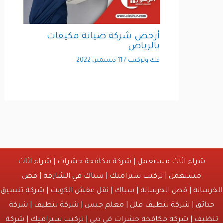
أرخص شركة صيانة مكيفات
بالرياض
فك وتركيب
/
11 ديسمبر، 2022
شراء اثاث مستعمل
|
شركة مكافحة حشرات
|
شراء اثاث
مستعمل
|
تركيب سيراميك
|
سباك في الشارقة
|
قص
انة
| قص الخرسانة | سباك |
نقل عفش الكويت
|
شركة تنسيق
ائق
|
شركة تنظيف فلل
|
معلم جبس
|
شركة تنظيف
|
شركة
يف
| شركة مكافحة حشرات في دبي |
تركيب سيراميك
|
شركة