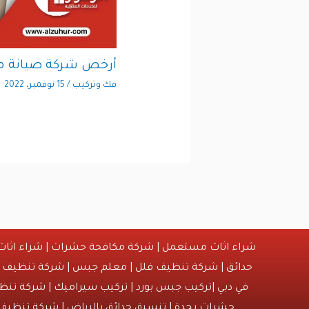
أرخص شركة صيانة م
فك وتركيب
/
15 نوفمبر، 2022
شراء اثاث مستعمل
|
شركة مكافحة حشرات
|
شراء اثا
حدائق
|
شركة تنظيف فلل
|
معلم جبس
|
شركة تنظيف
|
في دبي |تركيب جبس بورد |
تركيب سيراميك
|
شركة تنظي
حشرات بجدة
| تنسيق حدائق بالرياض |
شركة تنظيف