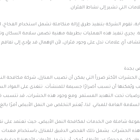
امات التي تشير إلى نشاط الفئران.
، تقوم الشركة بتنفيذ طرق إزالة متكاملة تشمل استخدام الفخاخ، المو
ة. يجري تنفيذ هذه العمليات بطريقة مهنية تضمن سلامة السكان وتفادي
تشاف أي علامات تدل على وجود فئران، لأن الإهمال قد يؤدي إلى تفا
ض بجدة
 الحشرات الأكثر ضرراً التي يمكن أن تصيب المنازل، شركة مكافحة الن
 ويُمكنها أن تسبب أضرارًا جسيمة للمنشآت. تتغذى على المواد الس
الأرضيات تحت التهديد المستمر. ومع وجود هذه الحشرات، قد تتسبب في
لسلامة العامة للمباني. لذا، يُعتبر التخلص من النمل الأبيض أمرًا بال
موعة شاملة من الخدمات لمكافحة النمل الأبيض، حيث تعتمد على ت
د هذه الحشرات. يشمل ذلك الفحص الدقيق للمنازل باستخدام معدا