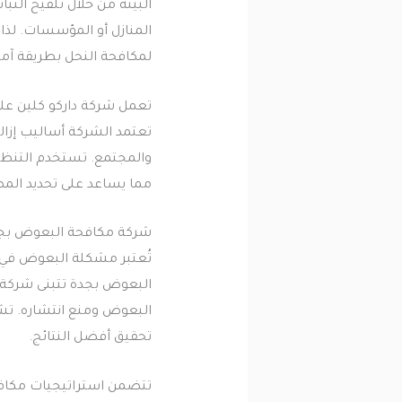
البيئة من خلال تلقيح النب
المنازل أو المؤسسات. لذا
لمكافحة النحل بطريقة آمن
تعمل شركة داركو كلين على
تعتمد الشركة أساليب إزال
والمجتمع. تستخدم التنظيم
مما يساعد على تحديد المص
شركة مكافحة البعوض بج
تُعتبر مشكلة البعوض في ج
البعوض بجدة تتبنى شركة 
البعوض ومنع انتشاره. تشه
تحقيق أفضل النتائج.
تتضمن استراتيجيات مكافح