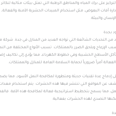
التركيز على برك المياه والمناطق الرطبة التي تمثل بيئات مثالية لتكا
دارة آفات البعوض، مثل استخدام المبيدات الحشرية الآمنة والفعالة
إنسان والبيئة.
د بجدة
 من التحديات الشائعة التي تواجه العديد من المنازل في جدة. شركة 
ب الإزعاج ويلحق الضرر بالممتلكات. تسبب الأنواع المختلفة من النمل
 تآكل الأسطح الخشبية وفي خطوط الكهرباء، مما يؤدي إلى تكاليف إضاف
عالة أمراً ضرورياً لحماية السلامة العامة للمنازل والممتلكات.
ى إدماج عدة تقنيات حديثة ومتطورة لمكافحة النمل الأسود، مما يضمن
كشف عن المواقع التي تنتشر فيها هذه الحشرات. يتم استخدام معد
لنمل، مما يسمح بتخطيط استراتيجية فعالة لمكافحة هذه الآفة. فال
ا التصدي لهذه الحشرات بفعالية.
ة