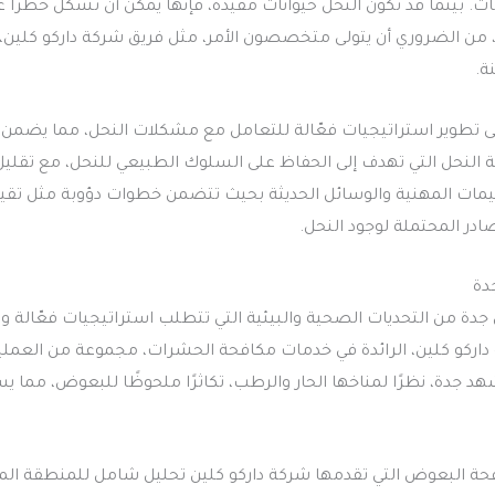
اتات. بينما قد تكون النحل حيوانات مفيدة، فإنها يمكن أن تشكل خطرًا 
، من الضروري أن يتولى متخصصون الأمر، مثل فريق شركة داركو كلين، 
ة.
 تطوير استراتيجيات فعّالة للتعامل مع مشكلات النحل، مما يضمن حم
ة النحل التي تهدف إلى الحفاظ على السلوك الطبيعي للنحل، مع تقليل 
ات المهنية والوسائل الحديثة بحيث تتضمن خطوات دؤوبة مثل تقييم 
ادر المحتملة لوجود النحل.
دة
دة من التحديات الصحية والبيئية التي تتطلب استراتيجيات فعّالة 
داركو كلين، الرائدة في خدمات مكافحة الحشرات، مجموعة من العم
د جدة، نظرًا لمناخها الحار والرطب، تكاثرًا ملحوظًا للبعوض، مم
ة البعوض التي تقدمها شركة داركو كلين تحليل شامل للمنطقة الم