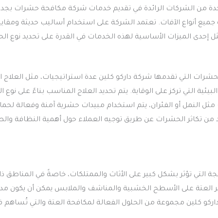
واحدة من الشركات الرائدة في تقديم خدمات شركة مكافحة حشرات بج
 جميع أنواع الآفات. تعتمد الشركة على استخدام أساليب حديثة ومق
ثل إحدى الميزات الأساسية لهذه الخدمات في القدرة على تحديد نوع ا
ات التي تقدمها شركة داركو كلين عدة استراتيجيات، مثل العلاج ال
ئية التي تركز على الوقاية. يتم تحديد العلاج المناسب بناءً على نوع ا
 مثل النمل أو الفئران، يتم استخدام مبيدات حشرية آمنة وفعالة لحماية
د من تكاثر الحشرات عن طريق توجيه العملاء حول أهمية النظافة والصي
جة التي تؤثر بشكل كبير على الأثاث والممتلكات، خاصةً في المناطق ذ
ر العتة على الأسطح الخشبية والمناشف والملابس يمكن أن يكون مدمرًا إ
كو كلين مجموعة من الحلول الفعالة لمكافحة العتة والتي تُساهم في 