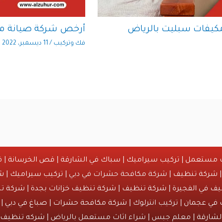
كيفات سبليت بالرياض
أرخص شركة صيانة مك
فك وتركيب
/
11 ديسمبر، 2022
ث مستعمل
|
تركيب سيراميك
|
سباك في الشارقة
|
قص الخرسانة
| ق
شركة تنظيف
| شركة مكافحة حشرات في دبي |
تركيب سيراميك
|
ش
ف في الفجيرة
|
شركة تنظيف
|
شركة تنظيف خزانات بجدة
|
شركة تن
 في عجمان
| تركيب انترلوك |
شركة مكافحة حشرات
|
صباغ في دبي
| 
لشارقة
| معلم جبس | شراء اثاث مستعمل بالرياض |
شركه تنظيف خ