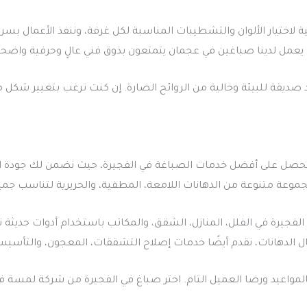
 لاختيار الألوان والتشطيبات المناسبة لكل غرفة، وننفذ الأعمال بسرعة
يعمل لدينا صباغين في عجمان يتمتعون بذوق فني عالٍ وحرفية واضحة
صديقة للبيئة وخالية من الروائح الضارة. إن كنت ترغب بتغيير شكل 
ل على أفضل خدمات الصباغة في الفجيرة، حيث نضمن لك جودة التش
موعة متنوعة من الدهانات اللامعة، المطفية، والحريرية لتناسب جمي
 الفجيرة في الفلل، المنازل، الشقق، والمكاتب باستخدام أدوات حديث
 الدهانات، نقدم أيضًا خدمات إصلاح التشققات، المعجون، والتأسيس 
المواعيد ورضا العميل التام. اختر صباغ في الفجيرة من شركة لمسة 