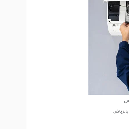
ض
الرياض