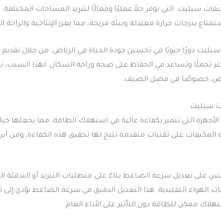
يفات سبليت. التي توفر حلاً عمليًا وفعالًا لتبريد المساحات المختلفة.
تاع بدرجات حرارة معتدلة وبيئة مريحة، مما يعزز الإنتاجية والراحة ا
ليت دورًا حيويًا في تحسين جودة الحياة في الرياض. من خلال تقديم
ر تحملًا وتساعد في الحفاظ على صحة وراحة السكان. لهذا السبب، تع
اض، خصوصًا في فصل الصيف.
ت سبليت
جهزة التي تتميز بكفاءة عالية في استهلاك الطاقة، مما يجعلها خيارًا 
ه المكيفات على تقنيات متقدمة تتيح لها تحقيق هذه الكفاءة، ومن أبر
 على تعديل سرعة الضاغط بناءً على متطلبات التبريد أو التدفئة الفع
 الهواء التقليدية. هذا التعديل الدقيق في سرعة الضاغط يؤدي إلى 
لاك ممكن للطاقة دون التأثير على الأداء العام.