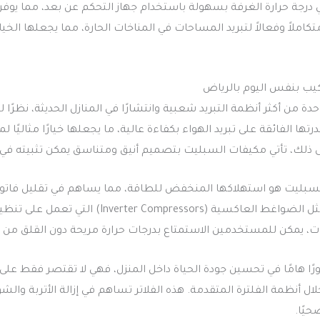
 درجة حرارة الغرفة بسهولة باستخدام جهاز التحكم عن بعد، مما يوفر 
املاً وفعالاً لتبريد المساحات في المناخات الحارة، مما يجعلها الخيار 
ب بنفس اليوم بالرياض
ة من أكثر أنظمة التبريد شعبية وانتشارًا في المنازل الحديثة، نظرًا 
ها الفائقة على تبريد الهواء بكفاءة عالية، ما يجعلها خيارًا مثاليًا
لى ذلك، تأتي مكيفات السبليت بتصميم أنيق ومتناسق يمكن تثبيته في
سبليت هو استهلاكها المنخفض للطاقة، مما يساهم في تقليل فاتورة ا
مجهزة بتقنيات متطورة مثل الضواغط العاكسية (rs
ت، يمكن للمستخدمين الاستمتاع بدرجات حرارة مريحة دون القلق من ال
 هامًا في تحسين جودة الحياة داخل المنزل، فهي لا تقتصر فقط على تب
ل أنظمة الفلترة المتقدمة. هذه الفلاتر تساهم في إزالة الأتربة والشو
حيًا.