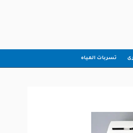
ى
تسربات المياه