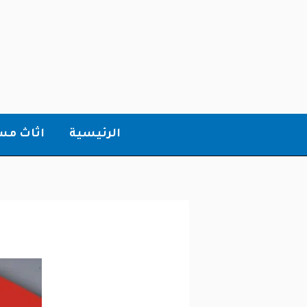
خطي
لى
لمحتوى
الرئيسية
اثاث م