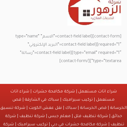
[contact-form][contact-field label=”الاسم” type=”name”
required=”1″][contact-field label=”البريد الإلكتروني”
type=”email” required=”1″][contact-field label=”رسالة”
type=”textarea”][/contact-form]
شراء اثاث مستعمل
|
شركة مكافحة حشرات
|
شراء اثاث
مستعمل
|
تركيب سيراميك
|
سباك في الشارقة
|
قص
الخرسانة
| قص الخرسانة | سباك |
نقل عفش الكويت
|
شركة تنسيق
حدائق
|
شركة تنظيف فلل
|
معلم جبس
|
شركة تنظيف
|
شركة
تنظيف
| شركة مكافحة حشرات في دبي |
تركيب سيراميك
|
شركة